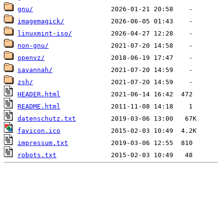
gnu/
imagemagick/
linuxmint-iso/
non-gnu/
openvz/
savannah/
zsh/
HEADER.html
README.html
datenschutz.txt
favicon.ico
impressum.txt
robots.txt