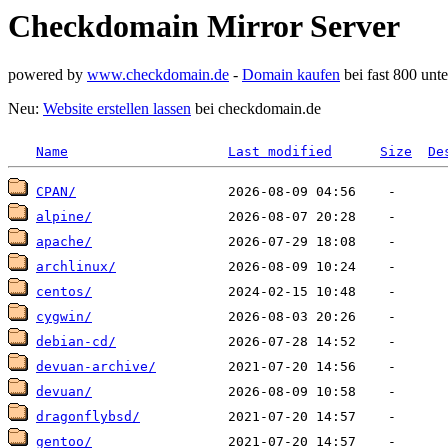
Checkdomain Mirror Server
powered by
www.checkdomain.de
-
Domain kaufen
bei fast 800 un
Neu:
Website erstellen lassen
bei checkdomain.de
Name
Last modified
Size
De
CPAN/
alpine/
apache/
archlinux/
centos/
cygwin/
debian-cd/
devuan-archive/
devuan/
dragonflybsd/
gentoo/