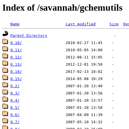
Index of /savannah/gchemutils
Name
Last modified
Size
De
Parent Directory
0.10/
0.11/
0.12/
0.13/
0.14/
0.15/
0.2/
0.3/
0.4/
0.5/
0.6/
0.7/