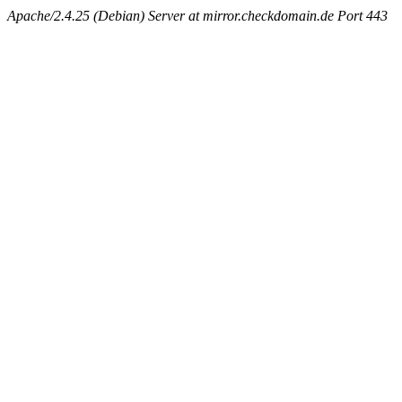
Apache/2.4.25 (Debian) Server at mirror.checkdomain.de Port 443