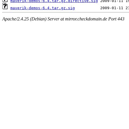
maverik-demos-6.4.tar.gz.directive.sig
maverik-demos-6.4.tar.gz.sig
Apache/2.4.25 (Debian) Server at mirror.checkdomain.de Port 443