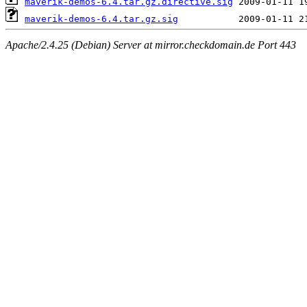
maverik-demos-6.4.tar.gz.directive.sig
maverik-demos-6.4.tar.gz.sig
Apache/2.4.25 (Debian) Server at mirror.checkdomain.de Port 443