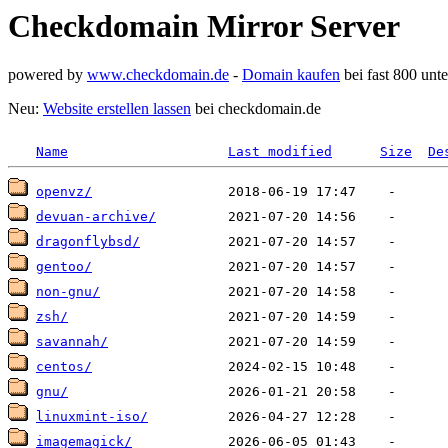
Checkdomain Mirror Server
powered by
www.checkdomain.de
-
Domain kaufen
bei fast 800 un
Neu:
Website erstellen lassen
bei checkdomain.de
Name
Last modified
Size
De
openvz/
devuan-archive/
dragonflybsd/
gentoo/
non-gnu/
zsh/
savannah/
centos/
gnu/
linuxmint-iso/
imagemagick/