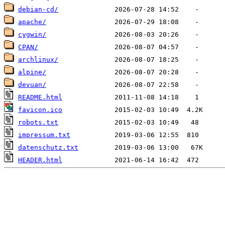
debian-cd/
apache/
cygwin/
CPAN/
archlinux/
alpine/
devuan/
README.html
favicon.ico
robots.txt
impressum.txt
datenschutz.txt
HEADER.html