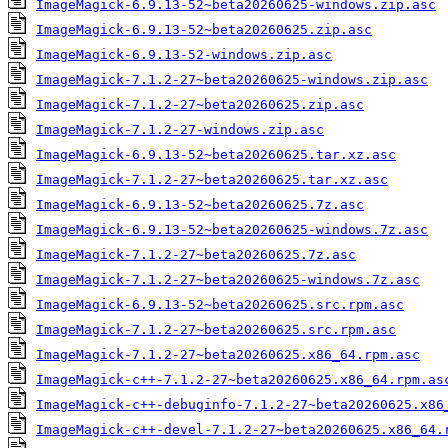
ImageMagick-6.9.13-52~beta20260625-windows.zip.asc
ImageMagick-6.9.13-52~beta20260625.zip.asc
ImageMagick-6.9.13-52-windows.zip.asc
ImageMagick-7.1.2-27~beta20260625-windows.zip.asc
ImageMagick-7.1.2-27~beta20260625.zip.asc
ImageMagick-7.1.2-27-windows.zip.asc
ImageMagick-6.9.13-52~beta20260625.tar.xz.asc
ImageMagick-7.1.2-27~beta20260625.tar.xz.asc
ImageMagick-6.9.13-52~beta20260625.7z.asc
ImageMagick-6.9.13-52~beta20260625-windows.7z.asc
ImageMagick-7.1.2-27~beta20260625.7z.asc
ImageMagick-7.1.2-27~beta20260625-windows.7z.asc
ImageMagick-6.9.13-52~beta20260625.src.rpm.asc
ImageMagick-7.1.2-27~beta20260625.src.rpm.asc
ImageMagick-7.1.2-27~beta20260625.x86_64.rpm.asc
ImageMagick-c++-7.1.2-27~beta20260625.x86_64.rpm.as
ImageMagick-c++-debuginfo-7.1.2-27~beta20260625.x86
ImageMagick-c++-devel-7.1.2-27~beta20260625.x86_64.