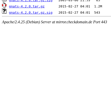
gnats-4.1.0.tar.gz.sig
gnats-4.2.0.tar.gz
gnats-4.2.0.tar.gz.sig
Apache/2.4.25 (Debian) Server at mirror.checkdomain.de Port 443