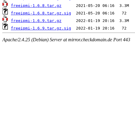
freeipmi-1.6.8.tar.gz
freeipmi-1.6.8.tar.gz.sig
freeipmi-1.6.9.tar.gz
freeipmi-1.6.9.tar.gz.sig
Apache/2.4.25 (Debian) Server at mirror.checkdomain.de Port 443