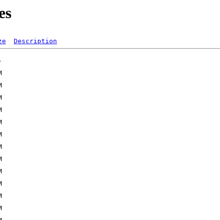
es
ze
Description