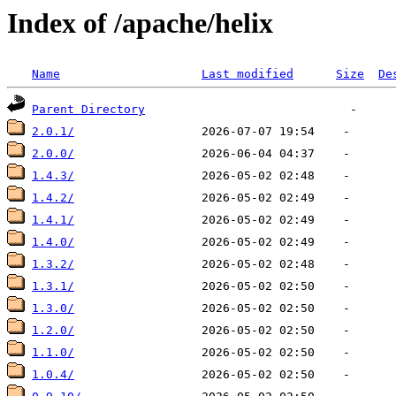
Index of /apache/helix
Name
Last modified
Size
De
Parent Directory
2.0.1/
2.0.0/
1.4.3/
1.4.2/
1.4.1/
1.4.0/
1.3.2/
1.3.1/
1.3.0/
1.2.0/
1.1.0/
1.0.4/